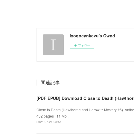
ixoqocynkevu's Ownd
フォロー
関連記事
[PDF EPUB] Download Close to Death (Hawthor
Close to Death (Hawthorne and Horowitz Mystery #5). Ant
432 pages | 11 Mb ...
2024.07.21 03:56