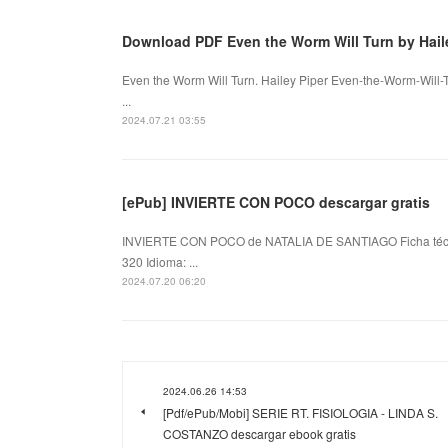
Download PDF Even the Worm Will Turn by Hail
Even the Worm Will Turn. Hailey Piper Even-the-Worm-Will-
...
2024.07.21 03:55
[ePub] INVIERTE CON POCO descargar gratis
INVIERTE CON POCO de NATALIA DE SANTIAGO Ficha té
320 Idioma: ...
2024.07.20 06:20
2024.06.26 14:53
[Pdf/ePub/Mobi] SERIE RT. FISIOLOGIA - LINDA S.
COSTANZO descargar ebook gratis