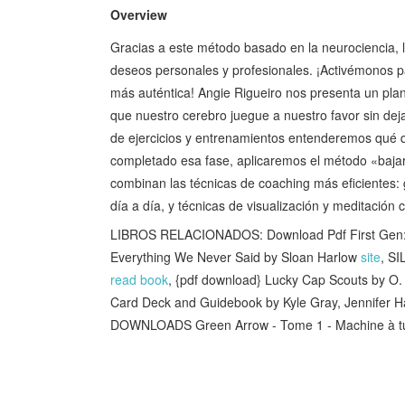
Overview
Gracias a este método basado en la neurociencia, 
deseos personales y profesionales. ¡Activémonos p
más auténtica! Angie Rigueiro nos presenta un pl
que nuestro cerebro juegue a nuestro favor sin deja
de ejercicios y entrenamientos entenderemos qué
completado esa fase, aplicaremos el método «bajar 
combinan las técnicas de coaching más eficientes: g
día a día, y técnicas de visualización y meditación 
LIBROS RELACIONADOS: Download Pdf First Gen:
Everything We Never Said by Sloan Harlow
site
, S
read book
, {pdf download} Lucky Cap Scouts by O
Card Deck and Guidebook by Kyle Gray, Jennifer 
DOWNLOADS Green Arrow - Tome 1 - Machine à t