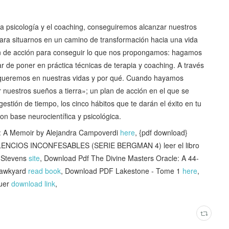
la psicología y el coaching, conseguiremos alcanzar nuestros
ara situarnos en un camino de transformación hacia una vida
an de acción para conseguir lo que nos propongamos: hagamos
r de poner en práctica técnicas de terapia y coaching. A través
 queremos en nuestras vidas y por qué. Cuando hayamos
nuestros sueños a tierra»; un plan de acción en el que se
estión de tiempo, los cinco hábitos que te darán el éxito en tu
con base neurocientífica y psicológica.
 A Memoir by Alejandra Campoverdi
here
, {pdf download}
ILENCIOS INCONFESABLES (SERIE BERGMAN 4) leer el libro
. Stevens
site
, Download Pdf The Divine Masters Oracle: A 44-
Hawkyard
read book
, Download PDF Lakestone - Tome 1
here
,
uer
download link
,